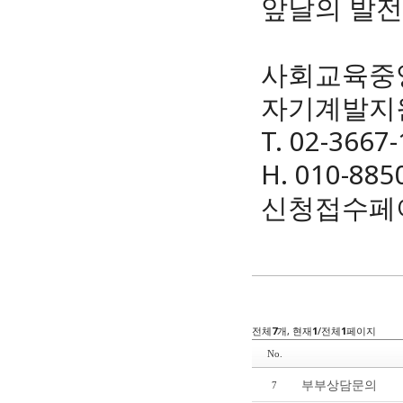
앞날의 발전
사회교육중
자기계발지
T. 02-3667
H. 010-885
신청접수페
전체
7
개, 현재
1
/전체
1
페이지
No.
부부상담문의
7