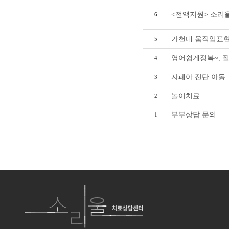
<전액지원> 소리
6
가천대 움직임표
5
영어쉽게정복~, 
4
자폐아 진단 아동
3
놀이치료
2
부부상담 문의
1