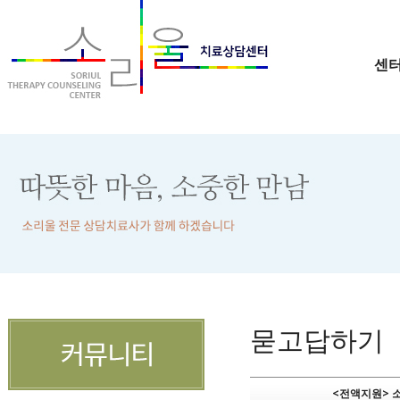
센
묻고답하기
<전액지원> 