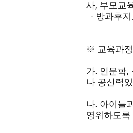
사, 부모교
- 방과후지
※ 교육과정
가. 인문학
나 공신력있
나. 아이들
영위하도록 