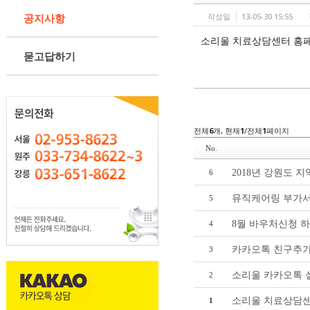
공지사항
작성일
13-05-30 15:55
소리울 치료상담센터 홈
묻고답하기
전체
6
개, 현재
1
/전체
1
페이지
No.
2018년 강원도
6
뮤직케어링 부가
5
8월 바우처신청 
4
카카오톡 친구추
3
소리울 카카오톡 
2
소리울 치료상담센
1